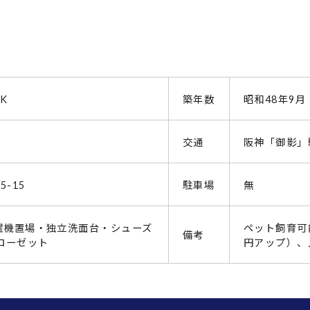
K
築年数
昭和48年9月
交通
阪神「御影」
-15
駐車場
無
濯機置場・独立洗面台・シューズ
ペット飼育可能
備考
ローゼット
円アップ）、