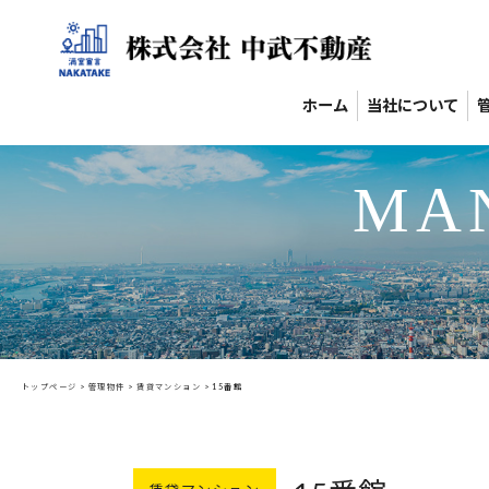
ホーム
当社について
MA
トップページ
>
管理物件
>
賃貸マンション
>
15番館