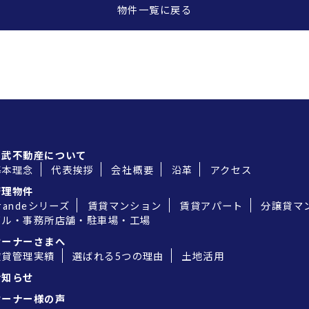
物件一覧に戻る
中武不動産について
基本理念
代表挨拶
会社概要
沿革
アクセス
管理物件
randeシリーズ
賃貸マンション
賃貸アパート
分譲貸マ
ビル・事務所店舗・駐車場・工場
オーナーさまへ
賃貸管理実績
選ばれる5つの理由
土地活用
お知らせ
オーナー様の声