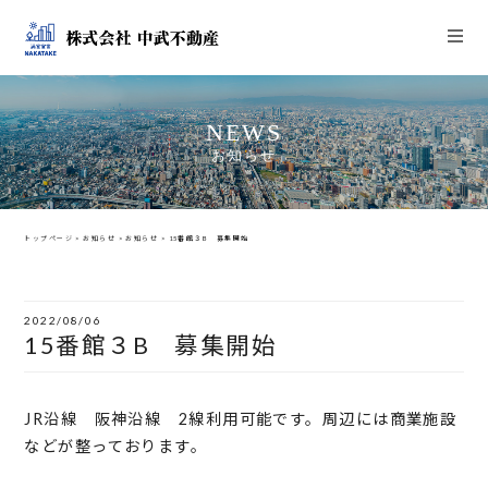
NEWS
お知らせ
トップページ
>
お知らせ
>
お知らせ
>
15番館３B 募集開始
2022/08/06
15番館３B 募集開始
JR沿線 阪神沿線 2線利用可能です。周辺には商業施設
などが整っております。