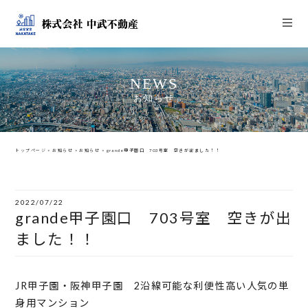
NEWS
お知らせ
トップページ
>
お知らせ
>
お知らせ
>
grande甲子園口 703号室 空きが出ました！！
2022/07/22
grande甲子園口 703号室 空きが出
ました！！
JR甲子園・阪神甲子園 2沿線可能な利便性高い人気の単
身用マンション