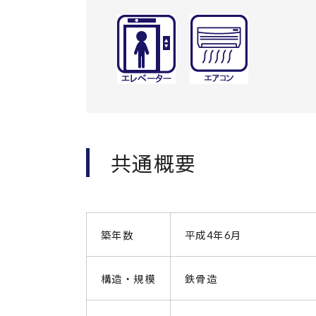
共通概要
築年数
平成4年6月
構造・規模
鉄骨造