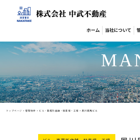
ホーム
当社について
MA
トップページ
>
管理物件
>
ビル・事務所店舗・駐車場・工場
>
夙川辰馬ビル