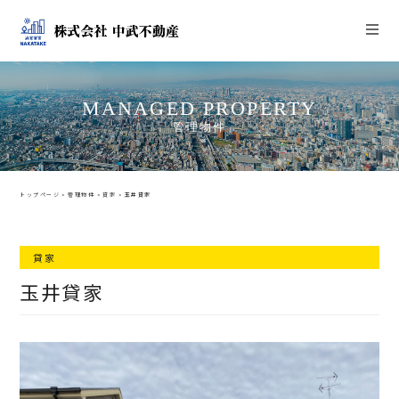
MANAGED PROPERTY
管理物件
トップページ
>
管理物件
>
貸家
>
玉井貸家
貸家
玉井貸家