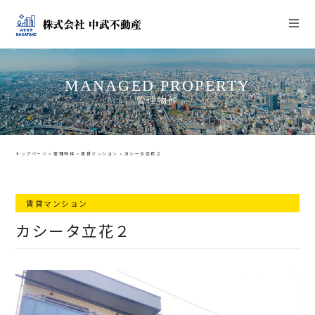
MANAGED PROPERTY
管理物件
トップページ
>
管理物件
>
賃貸マンション
>
カシータ立花２
賃貸マンション
カシータ立花２